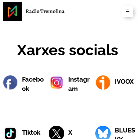
Radio Tremolina
Xarxes socials
Facebo
Instagr
IVOOX
ok
am
BLUES
Tiktok
X