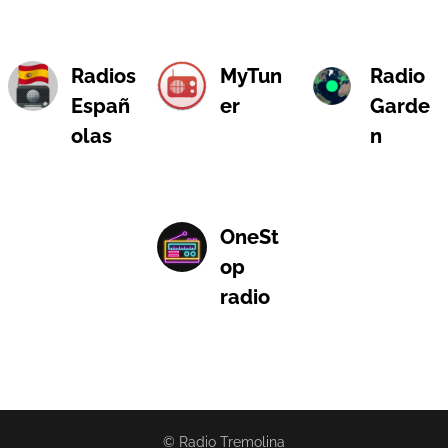
Radios
MyTun
Radio
Españ
er
Garde
olas
n
OneSt
op
radio
© Radio Tremolina