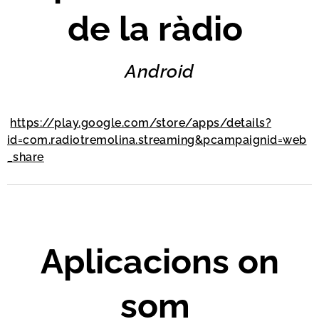
de la ràdio
Android
https://play.google.com/store/apps/details?
id=com.radiotremolina.streaming&pcampaignid=web
_share
Aplicacions on
som