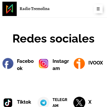
Radio Tremolina
Redes sociales
Facebo
Instagr
IVOOX
ok
am
TELEGR
Tiktok
X
AM