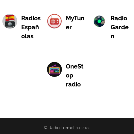
Radios
MyTun
Radio
Españ
er
Garde
olas
n
OneSt
op
radio
© Radio Tremolina 2022